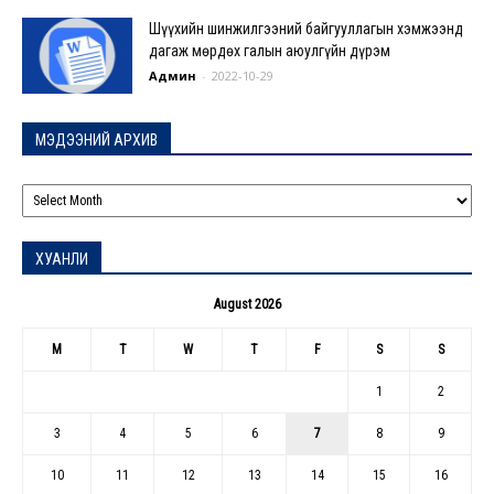
Шүүхийн шинжилгээний байгууллагын хэмжээнд
дагаж мөрдөх галын аюулгүйн дүрэм
Админ
-
2022-10-29
МЭДЭЭНИЙ АРХИВ
МЭДЭЭНИЙ
АРХИВ
ХУАНЛИ
August 2026
M
T
W
T
F
S
S
1
2
3
4
5
6
7
8
9
10
11
12
13
14
15
16