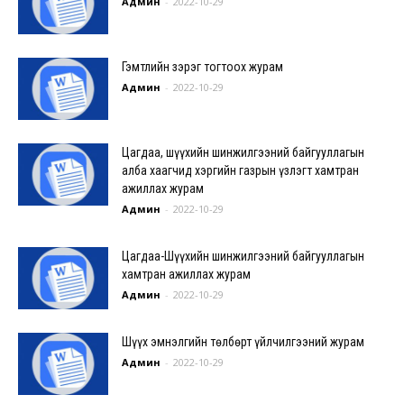
Админ
-
2022-10-29
Гэмтлийн зэрэг тогтоох журам
Админ
-
2022-10-29
Цагдаа, шүүхийн шинжилгээний байгууллагын
алба хаагчид хэргийн газрын үзлэгт хамтран
ажиллах журам
Админ
-
2022-10-29
Цагдаа-Шүүхийн шинжилгээний байгууллагын
хамтран ажиллах журам
Админ
-
2022-10-29
Шүүх эмнэлгийн төлбөрт үйлчилгээний журам
Админ
-
2022-10-29