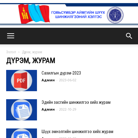
ГСА
Эхлэл
Дүрэм, журам
ДҮРЭМ, ЖУРАМ
Сахилгын дүрэм-2023
Админ
-
2023-06-02
Эдийн засгийн шинжилгээ хийх журам
Админ
-
2022-10-29
Шүүх эмнэлгийн шинжилгээ хийх журам