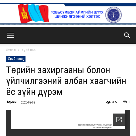
ГСА
Эхлэл
Хүний нөөц
Хүний нөөц
Төрийн захиргааны болон
үйлчилгээний албан хаагчийн
ёс зүйн дүрэм
Админ
-
365
0
2020-02-02