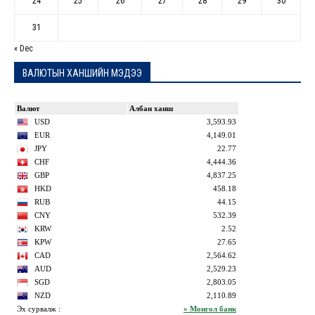
24
25
26
27
28
29
30
31
« Dec
ВАЛЮТЫН ХАНШИЙН МЭДЭЭ