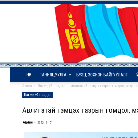
НҮҮР
ТАНИЛЦУУЛГА
БҮТЭЦ, ЗОХИОН БАЙГУУЛАЛТ
Эхлэл
Цаг үе, үйл явдал
Авлигатай тэмцэх газрын гомдол, мэдээл
Цаг үе, үйл явдал
Авлигатай тэмцэх газрын гомдол, мэ
Админ
-
2022-11-17