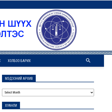
С
ХОЛБОО БАРИХ
МЭДЭЭНИЙ АРХИВ
МЭДЭЭНИЙ
АРХИВ
ХУАНЛИ