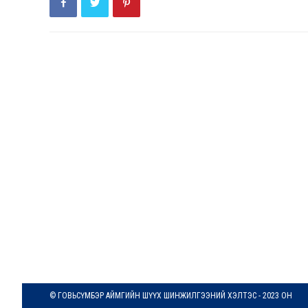
© ГОВЬСҮМБЭР АЙМГИЙН ШҮҮХ ШИНЖИЛГЭЭНИЙ ХЭЛТЭС - 2023 ОН