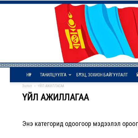
НҮҮР
ТАНИЛЦУУЛГА
БҮТЭЦ, ЗОХИОН БАЙГУУЛАЛТ
Эхлэл
ҮЙЛ АЖИЛЛАГАА
ҮЙЛ АЖИЛЛАГАА
Энэ категорид одоогоор мэдээлэл ороог