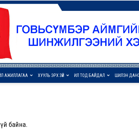
ҮЙЛ АЖИЛЛАГАА
ХУУЛЬ ЭРХ ЗҮЙ
ИЛ ТОД БАЙДАЛ
ШИЛЭН ДАН
ГСА
үй байна.