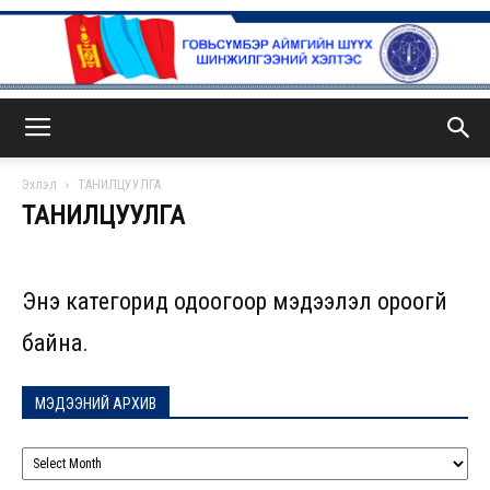
ГСА
Эхлэл
ТАНИЛЦУУЛГА
ТАНИЛЦУУЛГА
Энэ категорид одоогоор мэдээлэл ороогүй
байна.
МЭДЭЭНИЙ АРХИВ
МЭДЭЭНИЙ
АРХИВ