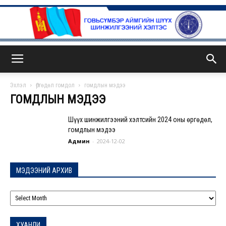
ГСА
Эхлэл
Өргөдөл гомдол
гомдлын мэдээ
ГОМДЛЫН МЭДЭЭ
Шүүх шинжилгээний хэлтсийн 2024 оны өргөдөл,
гомдлын мэдээ
Админ
-
2024-12-02
МЭДЭЭНИЙ АРХИВ
МЭДЭЭНИЙ
АРХИВ
ХУАНЛИ