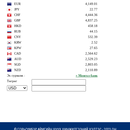
© ГОВЬСҮМБЭР АЙМГИЙН ШҮҮХ ШИНЖИЛГЭЭНИЙ ХЭЛТЭС - 2023 ОН