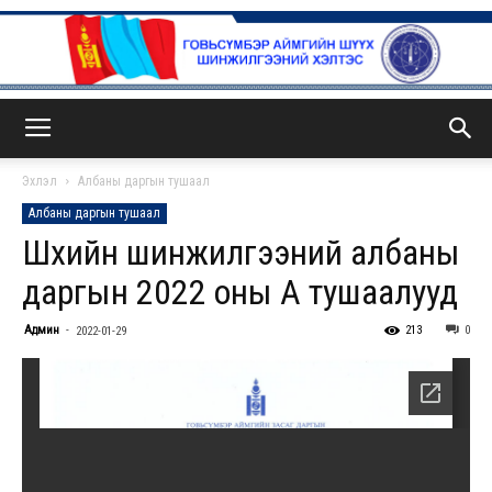
ГСА
Эхлэл
Албаны даргын тушаал
Албаны даргын тушаал
Шүүхийн шинжилгээний албаны
даргын 2022 оны А тушаалууд
Админ
-
213
0
2022-01-29