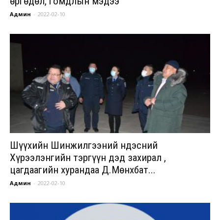
өргөдөл, гомдлын мэдээ
Админ
-
2022-02-10
Шүүхийн Шинжилгээний Үндэсний
Хүрээлэнгийн тэргүүн дэд захирал ,
цагдаагийн хурандаа Д.Мөнхбат...
Админ
-
2022-02-10