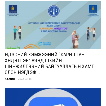
ҮНДЭСНИЙ ХЭМЖЭЭНИЙ “ХАРИЛЦАН
ХҮНДЭТГЭЕ” АЯНД ШҮҮХИЙН
ШИНЖИЛГЭЭНИЙ БАЙГУУЛЛАГЫН ХАМТ
ОЛОН НЭГДЭЖ...
Админ
-
2022-03-16