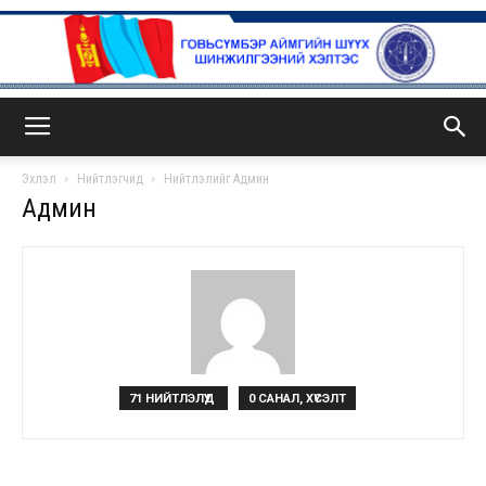
ГСА
Эхлэл
Нийтлэгчид
Нийтлэлийг Админ
Админ
71 НИЙТЛЭЛҮҮД
0 САНАЛ, ХҮСЭЛТ