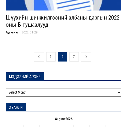
Шүүхийн шинжилгээний албаны даргын 2022
оны Б тушаалууд
Админ
-
2022-01-29
5
6
7
МЭДЭЭНИЙ АРХИВ
МЭДЭЭНИЙ
АРХИВ
ХУАНЛИ
August 2026